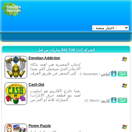
مباريات من قبل BIG TOE LLC الشركة
Egyptian Addiction
إدمان المصرية هي لعبة بذكاء
الادمان الذي سيحمل لكم بعيدا
إلى السفر عن طريق الغرف...
حمل
أحاجي
2, November /
Cash Out
نقدا خارج الكازينو هو اسلوب
لعبه مع قطعة خرق الآثارات!
المباراة ثلاثة او اكثر من...
حمل
كازينو
12, March /
Penny Puzzle