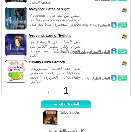
قيمتها البطل...
Aveyond: Gates of Night
Aveyond : غيتس من ليلة هي
لعبة استراتيجية مع بعض عناصر
الأدوار المغامرة. مساعدة ميل
حمل
المغامرات
3, August /
،...
Aveyond: Lord of Twilight
ميل الشباب في الشوارع هو
لص ، ولكن مصير العالم في
يديها الآن. انها هو الوحيد
حمل
العاب الاستراتيجيات الاخرى
12, June /
الذي...
Yummy Drink Factory
لذيذ جدا لخدمة المشروبات
المخلوقات من قصة الحواري
الجزيرة! ايجاد chocolaty
حمل
العاب الطبخ
31, July /
الحلوى...
←
1
ألعاب باللة العربية
Turbo Sloths
كل الألعاب باللغة العربية