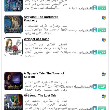
افيوند دوبل باك هي مزيج رائع
من اللعبتين السابقتين في هذه
السلسلة فهي تمزج بين...
حمل
المغامرات
4, April /
Aveyond: The Darkthrop
Prophecy
ميل وقدرات خارقة للطبيعة ،
لكنها لا تحب هذا الواقع وليس
حمل
المغامرات
19, January /
الذهاب الى تطبيقها....
Whisper of a Rose
السفر للعالم من الجنيات
ومخلوقات رائعة مختلفة جنبا
إلى جنب مع ميلروز الذي
حمل
المغامرات
15, September /
يحب...
A Gypsy's Tale: The Tower of
Secrets
كسر لعنة الخطيرة التي تجتاح
برج القديم في قصة Gypsys ،
حمل
الاشياء المخبأة
26, June /
وهي لعبة مسلية وجوه خفية!
يجري...
Aveyond: The Lost Orb
تبدأ بك مغامرة مذهلة في
Aveyond : فقدت الجرم
السماوي! يجب ان يتوقف العدو
حمل
المغامرات
16, February /