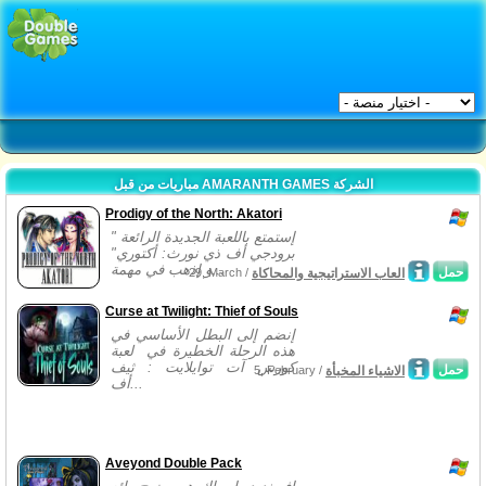
مباريات من قبل AMARANTH GAMES الشركة
Prodigy of the North: Akatori
إستمتع باللعبة الجديدة الرائعة "
برودجي أف ذي نورث: أكتوري"
و إذهب في مهمة...
حمل
العاب الاستراتيجية والمحاكاة
29, March /
Curse at Twilight: Thief of Souls
إنضم إلى البطل الأساسي في
هذه الرحلة الخطيرة في لعبة
كورس آت توايلايت : ثيف
حمل
الاشياء المخبأة
5, February /
أف...
Aveyond Double Pack