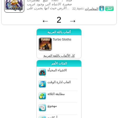
تتبع مغامرات rhen ، فتاة
صغيرة الانتباه الى وجود غريب
الارض حيث انها يجبرن على...
حمل
المغامرات
22, April /
←
2
→
ألعاب باللة العربية
Turbo Sloths
كل الألعاب باللغة العربية
الفئات الأهم
الاشياء المخبأة
العاب ادارة الوقت
مطابقة الثلاثة
مهجونغ
أركانويد