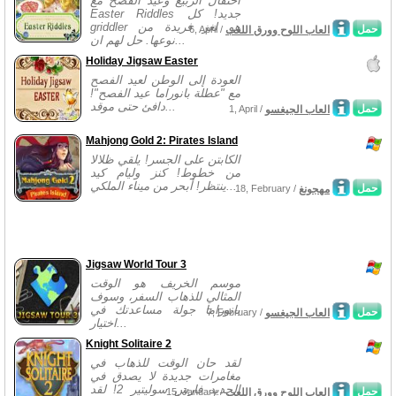
احتفال الربيع وعيد الفصح مع
Easter Riddles جديد! كل
griddler هو لغز فريدة من
حمل
العاب اللوح وورق اللعب
6, April /
نوعها. حل لهم ان...
Holiday Jigsaw Easter
العودة إلى الوطن لعيد الفصح
مع "عطلة بانوراما عيد الفصح"!
دافئ حتى موقد...
حمل
العاب الجيغسو
1, April /
Mahjong Gold 2: Pirates Island
الكابتن على الجسر! يلقي ظلالا
من خطوط! كنز وليام كيد
ينتظر! أبحر من ميناء الملكي...
حمل
مهجونغ
18, February /
Jigsaw World Tour 3
موسم الخريف هو الوقت
المثالي للذهاب السفر، وسوف
بانوراما جولة مساعدتك في
حمل
العاب الجيغسو
7, February /
اختيار...
Knight Solitaire 2
لقد حان الوقت للذهاب في
مغامرات جديدة لا يصدق في
الجديد فارس سوليتير 2! لقد
حمل
العاب اللوح وورق اللعب
15, January /