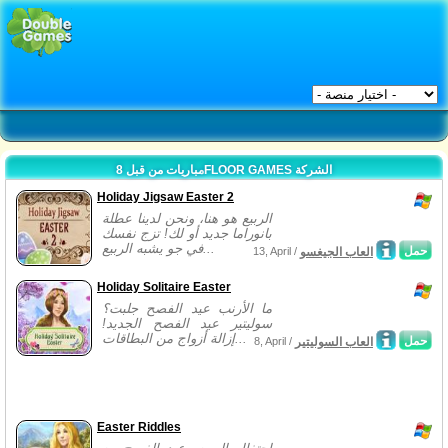
مباريات من قبل 8FLOOR GAMES الشركة
Holiday Jigsaw Easter 2
الربيع هو هنا، ونحن لدينا عطلة
بانوراما جديد أو لك! تزج نفسك
في جو يشبه الربيع...
حمل
العاب الجيغسو
13, April /
Holiday Solitaire Easter
ما الأرنب عيد الفصح جلبت؟
سوليتير عيد الفصح الجديد!
إزالة أزواج من البطاقات...
حمل
العاب السوليتير
8, April /
Easter Riddles