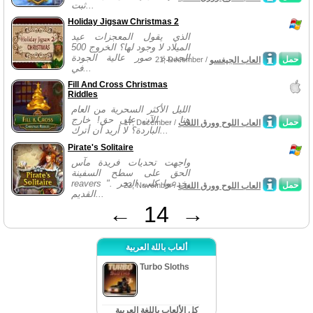
ثبت...
Holiday Jigsaw Christmas 2
الذي يقول المعجزات عيد
الميلاد لا وجود لها؟ الخروج 500
الجديدة صور عالية الجودة
حمل
العاب الجيغسو
21, December /
في...
Fill And Cross Christmas
Riddles
الليل الأكثر السحرية من العام
هنا ... الآن على حق! خارج
حمل
العاب اللوح وورق اللعب
17, December /
الباردة؟ لا أريد أن أترك...
Pirate's Solitaire
واجهت تحديات فريدة مآس
الحق على سطح السفينة
reavers ". يخدعوا كلب البحر
حمل
العاب اللوح وورق اللعب
22, November /
القديم...
←
14
→
ألعاب باللة العربية
Turbo Sloths
كل الألعاب باللغة العربية