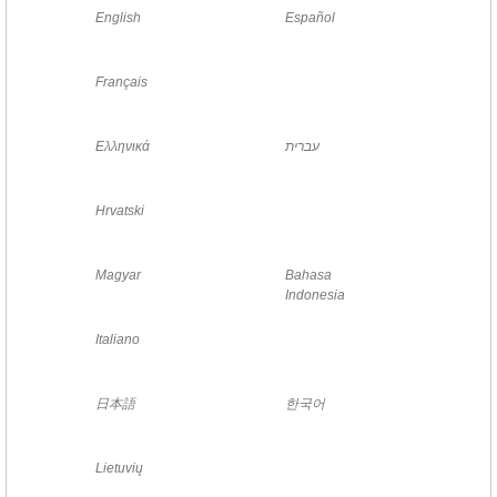
English
Español
Français
עברית
Ελληνικά
Hrvatski
Magyar
Bahasa
Indonesia
Italiano
日本語
한국어
Lietuvių