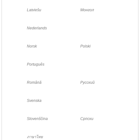
Latviešu
Монгол
Nederlands
Norsk
Polski
Português
Română
Русский
Svenska
Slovenščina
Српски
ภาษาไทย