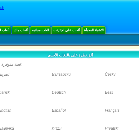
ush
الاشياء المخبأة
ألعاب على الإنترنت
العاب مجانيه
ألعاب ماك
ألعاب 
ألق نظرة على باللغات الأخرى
لعبة متوفرة باللغات التالية:
العربية
Български
Česky
Dansk
Deutsch
Eesti
English
Español
Français
Ελληνικά
עברית
Hrvatski