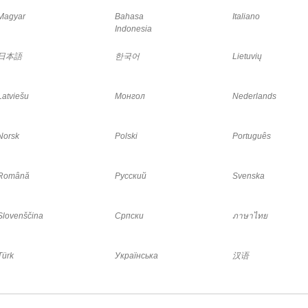
Magyar
Bahasa
Italiano
Indonesia
日本語
한국어
Lietuvių
Latviešu
Монгол
Nederlands
Norsk
Polski
Português
Română
Русский
Svenska
Slovenščina
Српски
ภาษาไทย
Türk
Українська
汉语