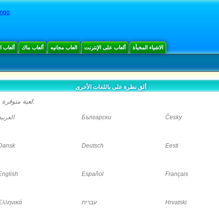
ingo
الاشياء المخبأة
ألعاب على الإنترنت
العاب مجانيه
ألعاب ماك
ألعاب 
ألق نظرة على باللغات الأخرى
لعبة متوفرة باللغات التالية:
العربية
Български
Česky
Dansk
Deutsch
Eesti
English
Español
Français
Ελληνικά
עברית
Hrvatski