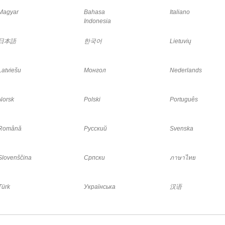
Magyar
Bahasa
Italiano
Indonesia
日本語
한국어
Lietuvių
Latviešu
Монгол
Nederlands
Norsk
Polski
Português
Română
Русский
Svenska
Slovenščina
Српски
ภาษาไทย
Türk
Українська
汉语