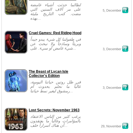
لطالما حدثت أشياء غامضة
على مر آلاف السنين التي
5, December
مضت. كتب التاريخ مليئة
بهذه...
Cruel Games: Red Riding Hood
في طفولتنا كل شيء يبدو جيداً
وبريئاً وساذجاً ولا نبحث عن
شيء غامض أو سيء. على...
3, December
The Beast of Lycan Isle
Collector's Edition
في ظل روتين حياتنا اليومية،
غالباً ما نحلم بحدوث أم
3, December
رمشوق ليغير نمط حياتنا...
Lost Secrets: November 1963
يرغب كثير من الناس الاعتقاد
بالمؤامرات وغالباً ما يعتقدون
أن هناك أسراراً خلف...
29, November