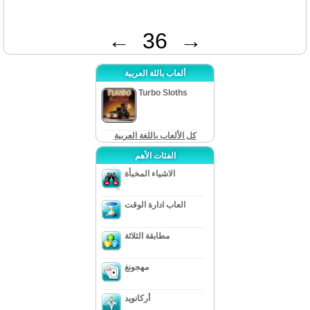
←
36
→
ألعاب باللة العربية
Turbo Sloths
كل الألعاب باللغة العربية
الفئات الأهم
الاشياء المخبأة
العاب ادارة الوقت
مطابقة الثلاثة
مهجونغ
أركانويد