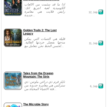
اذا ما قد سئمت من الالعاب
الكوميدية لعبة انتريغ انك:
رايفن فلايت هي مغامرة
12, July
جديدة...
Golden Trails 2: The Lost
Legacy
قليلة هي التتمات التي يمكن
مدحها بفضل جزدتها العالية.
11, July
لحسن الحظ نحن نتعامل مع...
Tales from the Dragon
Mountain: The Strix
تايلز فرم ذي دراغن ماونتن: ذي
ستركس هي مغامرة جديدة من
6, July
فئة الاشياء المخبأة من...
The Microbie Story