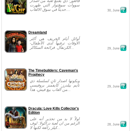
فالغور: ذي بغننغ لعبة من اصدار
سووات سوفتوار التي ظهرت
حديثاً في سوق الالعاب....
30, June
Dreamland
أوائل أيام الخريف هي أكثر
الاوقات ترفيهاً لدى الأطفال-
الكرنفال. فرائحة السكاكر...
29, June
The Timebuilders: Caveman's
Prophecy
وبكونها اصدار ثانٍ لسلسلة ذي
تايم بيلدرز: كايفمنز بروفيسي
29, June
من ألعاب بيغ فيش، هذا...
Dracula: Love Kills Collector's
Edition
اولاً لا بد من تحذير أنه على
الرغم من ان لعبة دراكولا: لوف
28, June
كيلز رائعة لكنها لا...