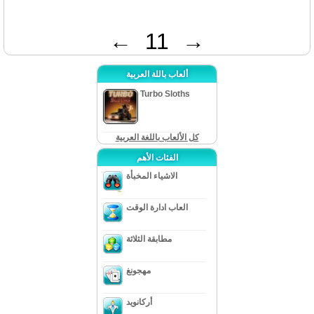
←
11
→
ألعاب باللة العربية
Turbo Sloths
كل الألعاب باللغة العربية
الفئات الأهم
الاشياء المخبأة
العاب ادارة الوقت
مطابقة الثلاثة
مهجونغ
أركانويد