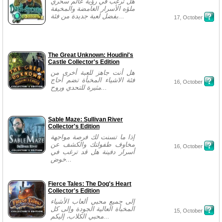
هل ترغب في رؤية عالم سحري
ملؤه الأسرار الغامضة والمخيفة
بفضل لعبة جديدة من فئة...
17, October
The Great Unknown: Houdini's
Castle Collector's Edition
هل أنت جاهز للعبة أخرى من
فئة الاشياء المخبأة تضم أحاج
16, October
مثيرة للتحدي وروح...
Sable Maze: Sullivan River
Collector's Edition
إذا ما تسنت لك فرصة مواجهة
مخاوف طفولتك والكشف عن
16, October
أسرار دفينة هل قد ترغب في
خوض...
Fierce Tales: The Dog's Heart
Collector's Edition
إلى جميع محبي ألعاب الأشياء
المخبأة العالية الجودة وإلى كل
15, October
محبي الكلاب، إليكم...