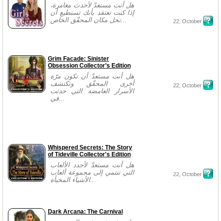
هل أنت مستعدّ لأحدث مغامرة،
إذا كنت تعتقد بأنك تستطيع أن
تحل مكان المحقّق الخاص...
22, October
Grim Facade: Sinister
Obsession Collector’s Edition
هل أنت مستعدّ أن تكون مرّة
أخرى المحقّق وتكتشف
22, October
الأسرار الغامضة التي حدثت
في...
Whispered Secrets: The Story
of Tideville Collector's Edition
هل أنت مستعدّ لأجدد الألعاب
التي تنتمي إلى مجموعة ألعاب
22, October
الأشياء المخبأة...
Dark Arcana: The Carnival