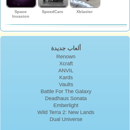
Space
SpeedCars
Xblaster
Invasion
ألعاب جديدة
Renown
Xcraft
ANVIL
Kards
Vaults
Battle For The Galaxy
Deadhaus Sonata
Emberlight
Wild Terra 2: New Lands
Dual Universe