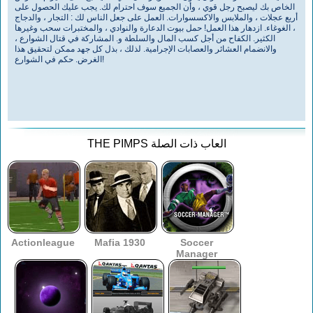
الخاص بك ليصبح رجل قوي ، وأن الجميع سوف احترام لك. يجب عليك الحصول على
أربع عجلات ، والملابس والاكسسوارات. العمل على جعل الناس لك : التجار ، والدجاج
، الغوغاء. ازدهار هذا العمل! حمل بيوت الدعارة والنوادي ، والمختبرات سحب وغيرها
الكثير. الكفاح من أجل كسب المال والسلطة و. المشاركة في قتال الشوارع ،
والانضمام العشائر والعصابات الإجرامية. لذلك ، بذل كل جهد ممكن لتحقيق هذا
الغرض. حكم في الشوارع!
THE PIMPS العاب ذات الصلة
Actionleague
Mafia 1930
Soccer
Manager