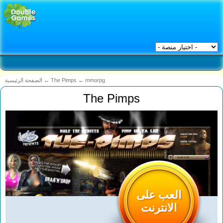
mmorpg
←
The Pimps
←
الصفحة الرئيسية
The Pimps
العب على
الانترنت