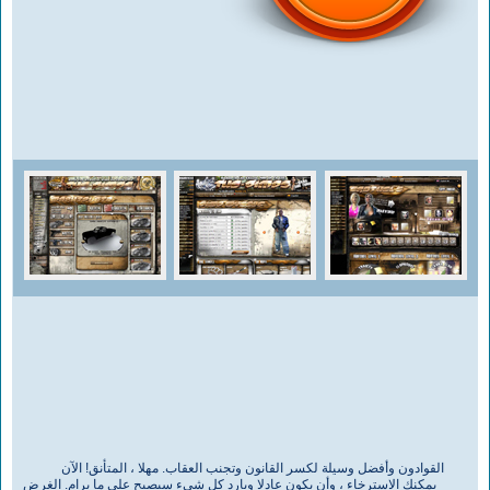
القوادون وأفضل وسيلة لكسر القانون وتجنب العقاب. مهلا ، المتأنق! الآن
يمكنك الاسترخاء ، وأن يكون عادلا وبارد كل شيء سيصبح على ما يرام. الغرض