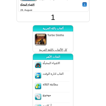
وقت مضى منذ أن اكتشف أنها
i
مرت...
الاشياء المخبأة
26, August
1
ألعاب باللة العربية
Turbo Sloths
كل الألعاب باللغة العربية
الفئات الأهم
الاشياء المخبأة
العاب ادارة الوقت
مطابقة الثلاثة
مهجونغ
أركانويد