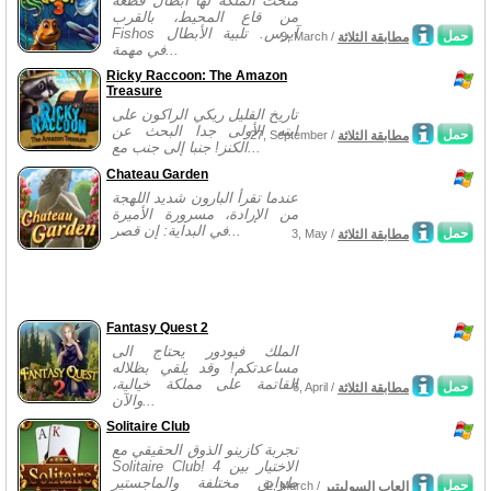
منحت الملكة لها أبطال قطعة
من قاع المحيط، بالقرب
Fishos آيرس. تلبية الأبطال
حمل
مطابقة الثلاثة
9, March /
في مهمة...
Ricky Raccoon: The Amazon
Treasure
تاريخ القليل ريكي الراكون على
ايته الأولى جدا البحث عن
حمل
مطابقة الثلاثة
27, September /
الكنز! جنبا إلى جنب مع...
Chateau Garden
عندما تقرأ البارون شديد اللهجة
من الإرادة، مسرورة الأميرة
في البداية: إن قصر...
حمل
مطابقة الثلاثة
3, May /
Fantasy Quest 2
الملك فيودور يحتاج الى
مساعدتكم! وقد يلقي بظلاله
القاتمة على مملكة خيالية،
حمل
مطابقة الثلاثة
6, April /
والآن...
Solitaire Club
تجربة كازينو الذوق الحقيقي مع
Solitaire Club! الاختيار بين 4
طوابق مختلفة والماجستير
حمل
العاب السوليتير
2, March /