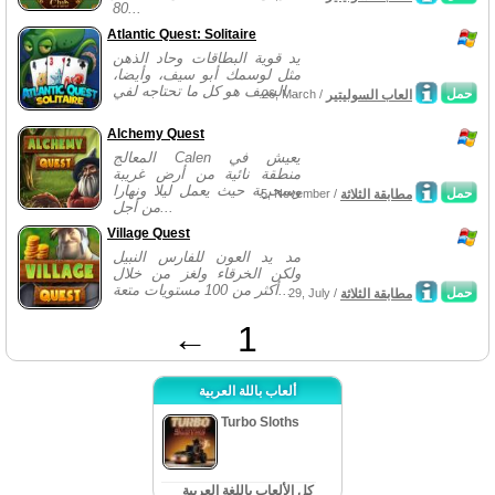
80...
Atlantic Quest: Solitaire
يد قوية البطاقات وحاد الذهن
مثل لوسمك أبو سيف، وأيضا،
السيف هو كل ما تحتاجه لفي...
حمل
العاب السوليتير
26, March /
Alchemy Quest
المعالج Calen يعيش في
منطقة نائية من أرض غريبة
وسحرية حيث يعمل ليلا ونهارا
حمل
مطابقة الثلاثة
5, November /
من أجل...
Village Quest
مد يد العون للفارس النبيل
ولكن الخرقاء ولغز من خلال
أكثر من 100 مستويات متعة...
حمل
مطابقة الثلاثة
29, July /
←
1
ألعاب باللة العربية
Turbo Sloths
كل الألعاب باللغة العربية