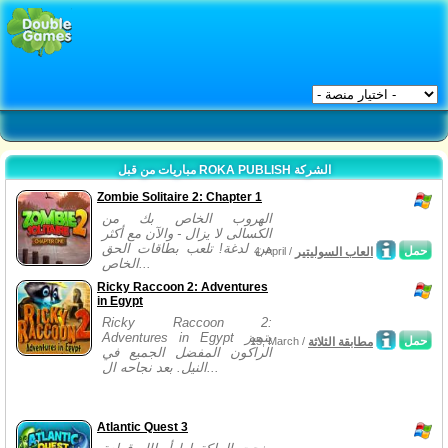
مباريات من قبل ROKA PUBLISH الشركة
Zombie Solitaire 2: Chapter 1
الهروب الخاص بك من
الكسالى لا يزال - والآن مع أكثر
من لدغة! تلعب بطاقات الحق
حمل
العاب السوليتير
4, April /
الخاص...
Ricky Raccoon 2: Adventures
in Egypt
Ricky Raccoon 2:
Adventures in Egypt يتميز
حمل
مطابقة الثلاثة
15, March /
الراكون المفضل الجميع في
النيل. بعد نجاحه ال...
Atlantic Quest 3