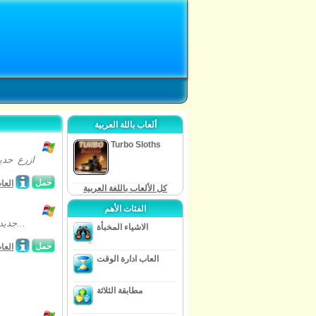
ألعاب باللة العربية
Turbo Sloths
ازرع حدي
حمل
العا
كل الألعاب باللغة العربية
الفئات الأهم
جديدة تماما وفريدة من نوعها من شأنها ان تحد اللغز حتى اكثر اللاعبين المهرة! متعدد...
الاشياء المخبأة
حمل
العا
العاب ادارة الوقت
مطابقة الثلاثة