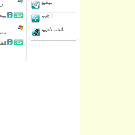
مهجونغ
ما جونغ ، وهكذا ينبغي ان يكون الامر... مرح ، وقابل للتعديل مع الرسومات العظيم!...
حمل
مهجو
أركانويد
ألعاب الأندرويد.
تبحث عن سرعة وتيرة لعبة اللغز عليك ان التحديات لتجميع الكلمات من اصل متزايدا...
حمل
العا