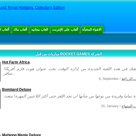
ord: Royal Holidays. Collector's Edition
الاشياء المخبأة
ألعاب على الإنترنت
العاب مجانيه
ألعاب ماك
ألعاب 
مباريات من قبل ROCKET GAMES الشركة
Hot Farm Africa
قتك في هذه اللعبة الجديدة من إدارة الوقت تحت عنوان هوت فارم أفريكا!
سافر...
ب الزراعة
6, September /
Bombard Deluxe
ب المنهاج
20, January /
Mahjong Mania Deluxe