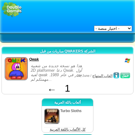
مباريات من قبل QWAKERS الشركة
Qwak
هذا هو نسخة جديدة من شعبية
2D platformer دعا Qwak. أول
لعبة qwak صدر في عام 1989.
حمل
العاب المنهاج
23, June /
مهمتكم لم...
←
1
ألعاب باللة العربية
Turbo Sloths
كل الألعاب باللغة العربية