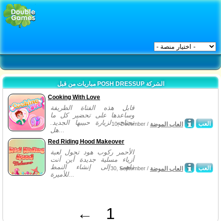
مباريات من قبل POSH DRESSUP الشركة
Cooking With Love
قابل هذه الفتاة الظريفة
وساعدها على تحضير كل ما
تحتاجه لزيارة حبيبها الجديد.
العب
العاب الموضة
10, December /
هل...
Red Riding Hood Makeover
الأحمر ركوب هود تحول لعبة
أزياء مسلية جديدة أين أنت
ذاهب إلى إنشاء النمط
العب
العاب الموضة
30, September /
للأميرة...
←
1