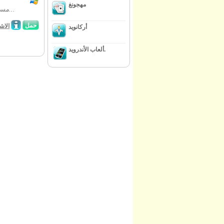
مهجونغ
مساعدة الخريف تجد جدها الكنوز المخفية في هذا الكائن لعبة المغامرة! بعد حصولها...
حمل
الاش
أركانويد
ألعاب الأندرويد.