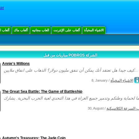
er
الاشياء المخبأة
ألعاب على الإنترنت
العاب مجانيه
ألعاب ماك
ألعاب 
مباريات من قبل POBROS الشركة
Annie's Millions
كيف جيدا هل تعتقد أنك يمكن أن تنفق مليون دولار؟ الذهاب على انفاق ملايين...
الاشياء المخبأة
8, January /
The Great Sea Battle: The Game of Battleship
ب السرعة الكلاسيكية
30, August /
Autumn's Treasures: The Jade Coin