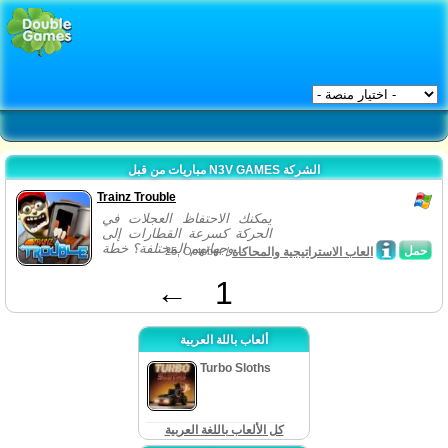
مباريات من قبل N3V GAMES الشركة
Trainz Trouble
يمكنك الاحتفاظ العجلات في
الحركة كسرعة القطارات إلى
وجهاتهم المختلفة؟ خطة...
حمل
العاب الاستراتيجية والمحاكاة
25, October /
←
1
ألعاب باللة العربية
Turbo Sloths
كل الألعاب باللغة العربية