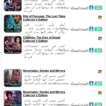
كنت في خضم استعدادات
الزفاف النهائية عندما يحصل
اشتعلت بك زوجها إلى أن تصل
حمل
الاشياء المخبأة
4, May /
في ما...
Rite of Passage: The Lost Tides
Collector's Edition
أمك وأبي ابحرت على
العالميات منذ عشرين عاما ...
حمل
الاشياء المخبأة
3, May /
وكان لا ينظر إليها مرة أخرى.
ولكن...
Cadenza: The Kiss of Death
Collector's Edition
كنت في خضم استعدادات
الزفاف النهائية عندما يحصل
حمل
الاشياء المخبأة
21, April /
اشتعلت بك زوجها إلى أن تصل
في ما...
Nevertales: Smoke and Mirrors
أليس ينتمي إلى عالمين، واحد
حقيقي حيث انها التالية حلمها
لتصبح على رأس الشركة،...
حمل
الاشياء المخبأة
8, December /
Nevertales: Smoke and Mirrors
Collector's Edition
أليس ينتمي إلى عالمين، واحد
حقيقي حيث انها التالية حلمها
حمل
الاشياء المخبأة
9, November /