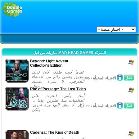
مباريات من قبل MAD HEAD GAMES الشركة
Beyond: Light Advent
Collector's Edition
عندما كنت طفلا، كان لديك
صديق وهمي رائع من الفضاء
حمل
الاشياء المخبأة
26, July /
الخارجي. لا شىء علمتك
حول...
Rite of Passage: The Lost Tides
أمك وأبي ابحرت على
العالميات منذ عشرين عاما ...
وكان لا ينظر إليها مرة أخرى.
حمل
الاشياء المخبأة
4, June /
ولكن...
Cadenza: The Kiss of Death