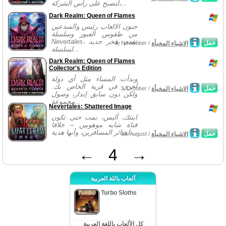
لتصبح على رأس الشركة،...
Dark Realm: Queen of Flames
جنون الالعاب رئيس والمبدعين
من طقوس العبور وسلسلة
Nevertales، تقدم بفخر جديد
حمل
الاشياء المخبأة
3, November /
لسلسلة...
Dark Realm: Queen of Flames
Collector's Edition
وبدأت المساء مثل أي دولة
أخرى في قرية الخاص بك.
حمل
الاشياء المخبأة
3, October /
ولكن دون سابق إنذار، وصول
مجموعة...
Nevertales: Shattered Image
ابنتك، أليس، نمت حتى تكون
فتاة شابه موهوبين – خلافا
لسائر المسافرين، وأنها هدية...
حمل
الاشياء المخبأة
18, August /
←
4
→
ألعاب باللة العربية
Turbo Sloths
كل الألعاب باللغة العربية