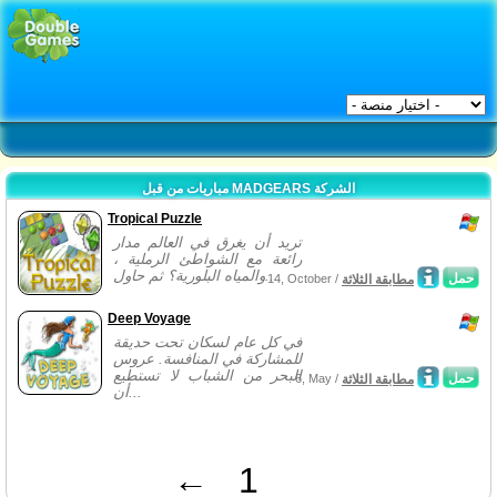
مباريات من قبل MADGEARS الشركة
Tropical Puzzle
تريد أن يغرق في العالم مدار
رائعة مع الشواطئ الرملية ،
والمياه البلورية؟ ثم حاول...
حمل
مطابقة الثلاثة
14, October /
Deep Voyage
في كل عام لسكان تحت حديقة
للمشاركة في المنافسة. عروس
البحر من الشباب لا تستطيع
حمل
مطابقة الثلاثة
6, May /
أن...
←
1