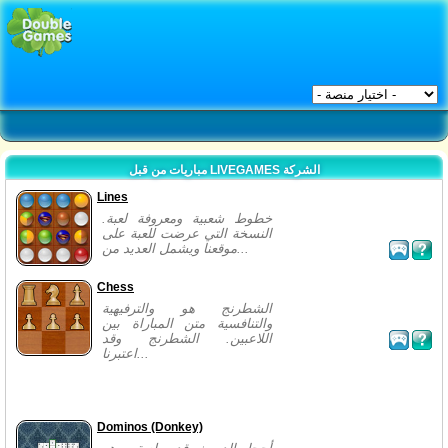
مباريات من قبل LIVEGAMES الشركة
Lines
خطوط شعبية ومعروفة لعبة.
النسخة التي عرضت للعبة على
موقعنا ويشمل العديد من...
Chess
الشطرنج هو والترفيهية
والتنافسية متن المباراة بين
اللاعبين. الشطرنج وقد
اعتبرنا...
Dominos (Donkey)