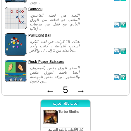
ومن...
Gomocu
اللعبة هي لعبته اللاعبين.
الملعب هو قطعة من الورق
العادي مع قليل من مربعات
(غالبا...
Pull Eight Ball
هناك 16 كرات في لعبة الكرة
اسحب الثمانية ، لاعب واحد
الأعداد من 1 إلى 7 ، والآخر...
Rock-Paper-Scissors
الصخر الورق مقص (المعروف
أيضا باسم الورق مقص
والصخور ، ورقة مقص الموصلة
بين كانون...
←
5
→
ألعاب باللة العربية
Turbo Sloths
كل الألعاب باللغة العربية