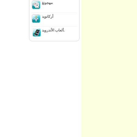
مهجونغ
أركانويد
ألعاب الأندرويد.