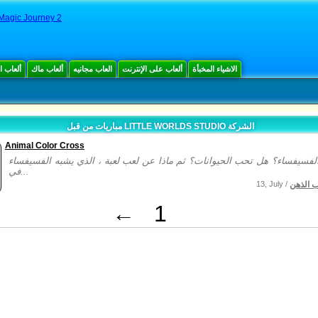
Magic Journey 2
الاشياء المخبأة
ألعاب على الإنترنت
العاب مجانيه
ألعاب ماك
ألعاب 
مباريات من قبل LITTLE WORLDS STUDIO الشركة
Animal Color Cross
لفسيفساء؟ هل تحب الحيوانات؟ ثم ماذا عن لعب لعبة ، الذي يشبه الفسيفساء
في...
ب الذهن
13, July /
←
1