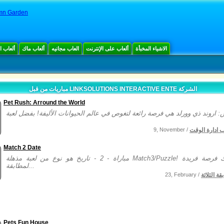
umn Garden
الاشياء المخبأة
ألعاب على الإنترنت
العاب مجانيه
ألعاب ماك
ألعاب 
مباريات من قبل LINKSOLUTIONS INTERACTIVE ENTE الشركة
Pet Rush: Arround the World
ب ادارة الوقت
9, November /
Match 2 Date
مباراة - 2 - تاريخ هو نوع من لعبة مذهلة Match3/Puzzle! الآن لديك فرصة فريدة
لمطابقة...
ة الثلاثة
23, February /
Pets Fun House