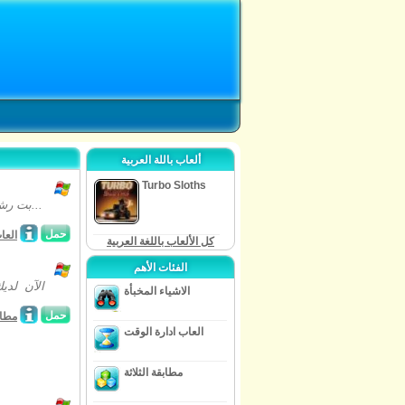
ألعاب باللة العربية
Turbo Sloths
بت رش: اروند ذي وورلد هي فرصة رائعة لتغوص في عالم الحيوانات الأليفة! بفضل لعبة...
حمل
العا
كل الألعاب باللغة العربية
الفئات الأهم
الاشياء المخبأة
حمل
مطابق
العاب ادارة الوقت
مطابقة الثلاثة