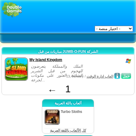
مباريات من قبل JUMB-O-FUN الشركة
My Island Kingdom
الملك والمملكة يتعرضون
للهجوم من قبل الشرير
الشائنة. العثور على مكونات
حمل
العاب ادارة الوقت
13, January /
لجرعة...
←
1
ألعاب باللة العربية
Turbo Sloths
كل الألعاب باللغة العربية