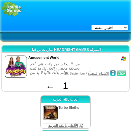
مباريات من قبل HEADRIGHT GAMES الشركة
Amusement World!
من لا يحلم من وقت إلى آخر
بحديقة ملاهي رائعة! إذا ما كنت
تحلم بذلك غالباً لا بد من...
حمل
الاشياء المخبأة
25, September /
←
1
ألعاب باللة العربية
Turbo Sloths
كل الألعاب باللغة العربية