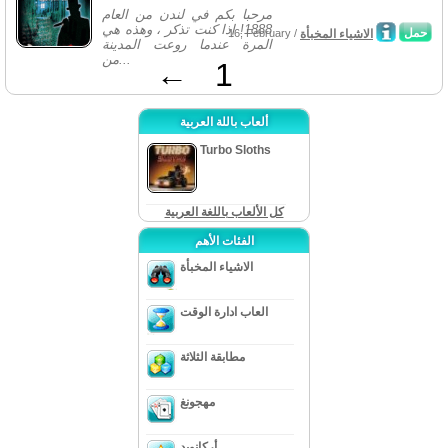
مرحبا بكم في لندن من العام
1888! إذا كنت تذكر ، وهذه هي
حمل
الاشياء المخبأة
16, February /
المرة عندما روعت المدينة
من...
←
1
ألعاب باللة العربية
Turbo Sloths
كل الألعاب باللغة العربية
الفئات الأهم
الاشياء المخبأة
العاب ادارة الوقت
مطابقة الثلاثة
مهجونغ
أركانويد