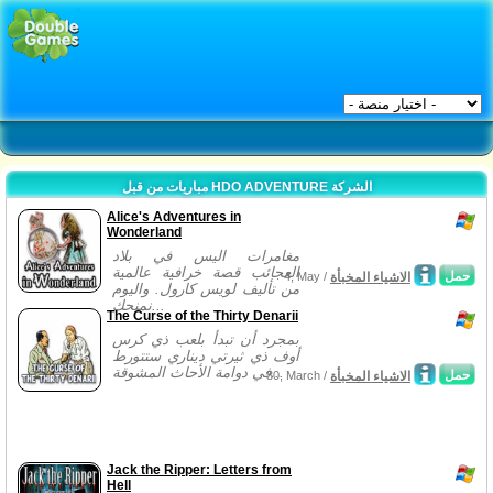
مباريات من قبل HDO ADVENTURE الشركة
Alice's Adventures in
Wonderland
مغامرات اليس في بلاد
العجائب قصة خرافية عالمية
حمل
الاشياء المخبأة
4, May /
من تأليف لويس كارول. واليوم
نمنحك...
The Curse of the Thirty Denarii
بمجرد أن تبدأ بلعب ذي كرس
أوف ذي ثيرتي ديناري ستتورط
في دوامة الأحاث المشوقة...
حمل
الاشياء المخبأة
30, March /
Jack the Ripper: Letters from
Hell