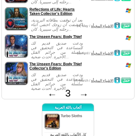
رحلته إلى سيبيريا. كان...
Reflections of Life: Hearts
Taken Collector's Edition
بعد أن توقفت بطاقاته البريدية،
اكتشفت أن زوجك اختفى أثناء
حمل
الاشياء المخبأة
14, May /
رحلته إلى سيبيريا. كان...
The Unseen Fears: Body Thief
ودعت صديق قديم لك
للمساعدة في التحقيق في
سلسلة من جرائم القتل
حمل
الاشياء المخبأة
15, April /
الأخيرة. أحدث ضحية...
The Unseen Fears: Body Thief
Collector's Edition
ودعت صديق قديم لك
للمساعدة في التحقيق في
حمل
الاشياء المخبأة
17, March /
سلسلة من جرائم القتل
الأخيرة. أحدث ضحية...
←
3
→
ألعاب باللة العربية
Turbo Sloths
كل الألعاب باللغة العربية