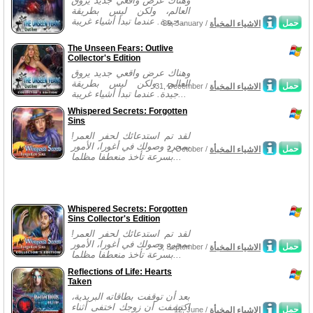
وهناك عرض واقعي جديد يروق
العالم، ولكن ليس بطريقة
جيدة. عندما تبدأ أشياء غريبة...
حمل
الاشياء المخبأة
29, January /
The Unseen Fears: Outlive
Collector's Edition
وهناك عرض واقعي جديد يروق
العالم، ولكن ليس بطريقة
حمل
الاشياء المخبأة
31, December /
جيدة. عندما تبدأ أشياء غريبة...
Whispered Secrets: Forgotten
Sins
لقد تم استدعائك لحفر العمر!
بمجرد وصولك في أغورا، الأمور
حمل
الاشياء المخبأة
2, October /
بسرعة تأخذ منعطفا مظلما...
Whispered Secrets: Forgotten
Sins Collector's Edition
لقد تم استدعائك لحفر العمر!
بمجرد وصولك في أغورا، الأمور
حمل
الاشياء المخبأة
3, September /
بسرعة تأخذ منعطفا مظلما...
Reflections of Life: Hearts
Taken
بعد أن توقفت بطاقاته البريدية،
اكتشفت أن زوجك اختفى أثناء
حمل
الاشياء المخبأة
12, June /