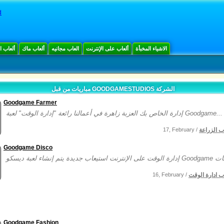
d
الاشياء المخبأة
ألعاب على الإنترنت
العاب مجانيه
ألعاب ماك
ألعاب 
مباريات من قبل GOODGAMESTUDIOS الشركة
Goodgame Farmer
إدارة الخاص بك العزبة زاهرة في أعمالنا رائعة "إدارة الوقت" لعبة Goodgame...
ب الزراعة
17, February /
Goodgame Disco
ب ادارة الوقت
16, February /
Goodgame Fashion