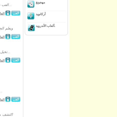
مهجونغ
العب على الانترنت لعبة إدارة الوقت الجديدة تحت عنوان غودغيم فاشن إذا ما كنت من...
العب
العا
أركانويد
ألعاب الأندرويد.
ويعلم ال
العب
العا
تخيل أنك تدير مزرعتك الخاصة وأنها إحدى الأفضل في الجوار. يعيش عمالك في منازل...
العب
العا
هل تريد أن تلعب بوكر و أن تظهر أفضل مهارتك في هذه اللعبة المسلية؟
العب
العا
اكتشف مغ