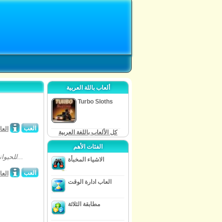
ألعاب باللة العربية
Turbo Sloths
العب
العا
كل الألعاب باللغة العربية
الفئات الأهم
إدارة الوقت على الإنترنت استيعاب جديدة يتم إنشاء لعبة ديسكو Goodgame للحيوانات...
الاشياء المخبأة
العب
العا
العاب ادارة الوقت
مطابقة الثلاثة