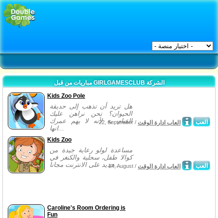
مباريات من قبل GIRLGAMESCLUB الشركة
Kids Zoo Pole
هل تريد أن تذهب إلى حديقة
الحيوان؟ نحن نراهن عليك
القيام به لأنه لا يهم عمرك
العب
العاب ادارة الوقت
22, September /
انها...
Kids Zoo
مساعدة لولو رعاية جيدة من
كوالا طفل، سحلية والكنغر في
جديد على الانترنت مجانا...
العب
العاب ادارة الوقت
24, August /
Caroline's Room Ordering is
Fun