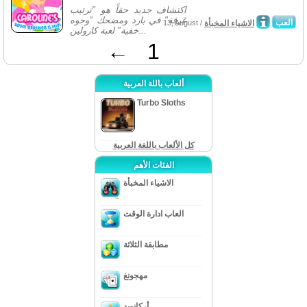
اكتشاف جديد حقاً هو "ترتيب
غرفة" في بارد ومضحك "وجوه
العب
الاشياء المخبأة
13, August /
خفية" لعبة كارولين...
←
1
ألعاب باللة العربية
Turbo Sloths
كل الألعاب باللغة العربية
الفئات الأهم
الاشياء المخبأة
العاب ادارة الوقت
مطابقة الثلاثة
مهجونغ
أركانويد