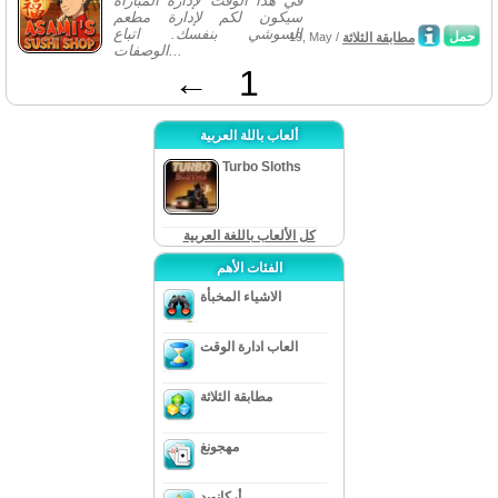
في هذا الوقت لإدارة المباراة
سيكون لكم لإدارة مطعم
السوشي بنفسك. اتباع
حمل
مطابقة الثلاثة
19, May /
الوصفات...
←
1
ألعاب باللة العربية
Turbo Sloths
كل الألعاب باللغة العربية
الفئات الأهم
الاشياء المخبأة
العاب ادارة الوقت
مطابقة الثلاثة
مهجونغ
أركانويد