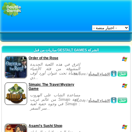
مباريات من قبل GESTALT GAMES الشركة
Order of the Rose
إغرق في هذه اللعبة الجديدة
المشوقة من فئة الأشياء
المخبأة تحت عنوان أورد أوف
حمل
الاشياء المخبأة
18, June /
ذي...
Simajo: The Travel Mystery
Game
مساعدة الشاب على الهروب
من عالم غريب Simajo رائعة
حمل
الاشياء المخبأة
21, July /
في وجوه خفية لعبة Simajo :
سر السفر...
Asami's Sushi Shop