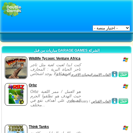
مباريات من قبل GARAGE GAMES الشركة
Wildlife Tycoon: Venture Africa
كنت ابدا لعبت لعبة مثل تاجر
تاجر الحياة البرية : المجازف
افريقيا! ولا يوجد اشخاص...
حمل
العاب الاستراتيجيات الاخرى
18, July /
Orbz
Orbz هو العمل / ممر اللعبة
حيث الهدف هو تطلقوا الجرم
السماوي على اهداف تقع في
حمل
العاب القناص
20, January /
مختلف...
Think Tanks