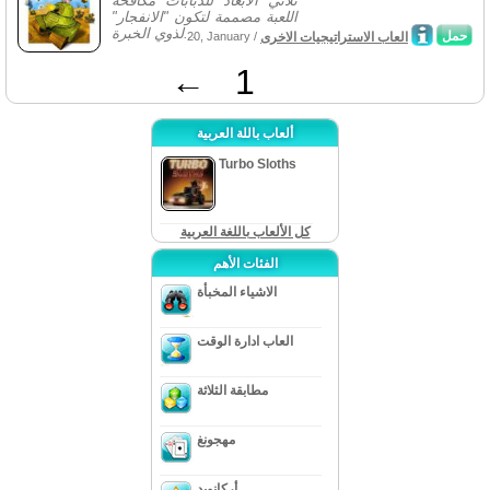
ثلاثي الابعاد للدبابات مكافحة
اللعبة مصممة لتكون "الانفجار"
لذوي الخبرة...
حمل
العاب الاستراتيجيات الاخرى
20, January /
←
1
ألعاب باللة العربية
Turbo Sloths
كل الألعاب باللغة العربية
الفئات الأهم
الاشياء المخبأة
العاب ادارة الوقت
مطابقة الثلاثة
مهجونغ
أركانويد