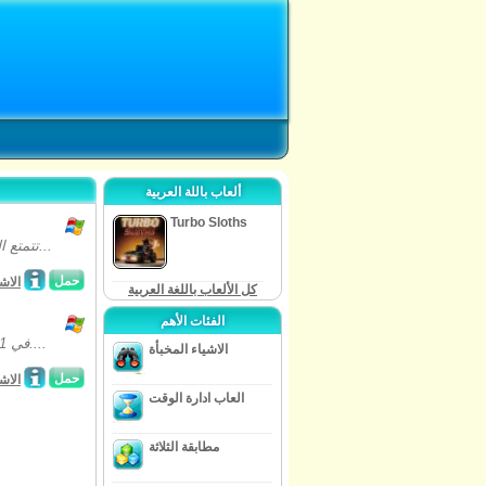
ألعاب باللة العربية
Turbo Sloths
تتمتع السلسلة الجديدة من المغازلة لعبة عجائب الدنيا السبع ، حيث ستتمكن من الغوص...
حمل
الاش
كل الألعاب باللغة العربية
الفئات الأهم
في 1631 ، فقدت الهند أكبر الامبراطور الامير خرام ، قال ان الاميرة ممتاز ، حب حياته....
الاشياء المخبأة
حمل
الاش
العاب ادارة الوقت
مطابقة الثلاثة