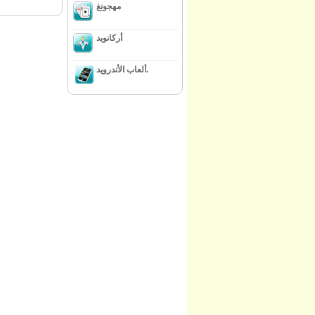
مهجونغ
أركانويد
ألعاب الأندرويد.