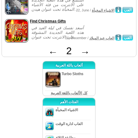
استمتع في هذه اللعبة الجديدة
على الانترنت من فئة الأشياء
المخبأة تحت عنوان هيدن...
العب
الاشياء المخبأة
22, June /
Find Christmas Gifts
أسعد نفسك في ليلة العيد في
هذه اللعبة الجديدة المشوقة
على الانترنت تحت عنوان...
العب
العاب عيد الميلاد
21, December /
←
2
→
ألعاب باللة العربية
Turbo Sloths
كل الألعاب باللغة العربية
الفئات الأهم
الاشياء المخبأة
العاب ادارة الوقت
مطابقة الثلاثة