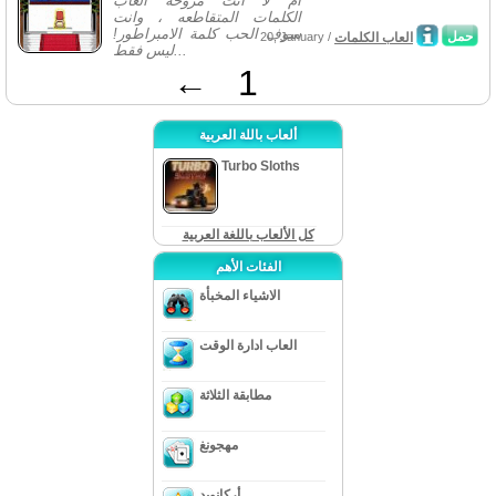
أم لا أنت مروحه العاب
الكلمات المتقاطعه ، وانت
سوف الحب كلمة الامبراطور!
حمل
العاب الكلمات
20, January /
ليس فقط...
←
1
ألعاب باللة العربية
Turbo Sloths
كل الألعاب باللغة العربية
الفئات الأهم
الاشياء المخبأة
العاب ادارة الوقت
مطابقة الثلاثة
مهجونغ
أركانويد