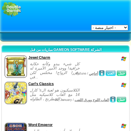
مباريات من قبل GAMEON SOFTWARE الشركة
Jewel Charm
كل شيء يبدو وكأنه حكاية
خرافية! ووجد الأمير الأميرة له
وقررا الزواج! مختلس لكن
حمل
العب
أحاجي
9, June /
في...
Carl's Classics
كارل 'sالكلاسيكيون هو لعبة ال
14 مع العاب كلاسيكيه مثل
الشطرنج ، الطاوله ،...
حمل
العاب اللوح وورق اللعب
20, January /
Word Emperor