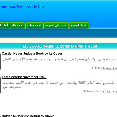
Phenomena: The Incredible Show
الاشياء المخبأة
ألعاب على الإنترنت
العاب مجانيه
ألعاب ماك
ألعاب 
مباريات من قبل GAMEMILL ENTERTAINMENT الشركة
Castle: Never Judge a Book by Its Cover
ياء المخبأة
5, May /
Lost Secrets: November 1963
سافر إلى تكساس أيام العام 1963 واكشف عن قضية غامضة في هذه اللعبة الجديدة
الرائعة من...
ياء المخبأة
20, November /
Hidden Mysteries: Return to Titanic