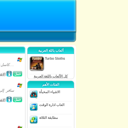
ألعاب باللة العربية
Turbo Sloths
كاسل: نفر تشوز إي بوك باي إتس كوفر هي لعبة مستوحاة من البرنامج الأميركي كاسل....
حمل
الاش
كل الألعاب باللغة العربية
الفئات الأهم
الاشياء المخبأة
حمل
الاش
العاب ادارة الوقت
مطابقة الثلاثة