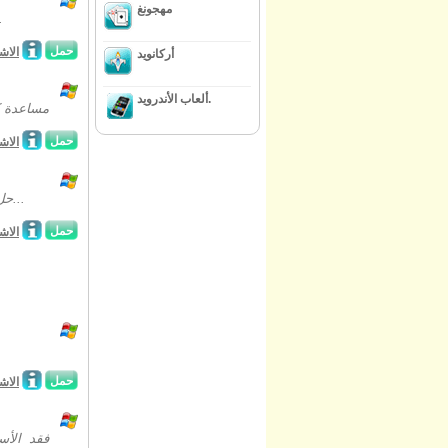
مهجونغ
العديد من الغوامض غ
حمل
الاش
أركانويد
ألعاب الأندرويد.
مساعدة ك
حمل
الاش
حل الألغاز المحيرة ، والعثور على خيوط خفية ، ويتبع خطى غامضة ميراندا أستاذ في...
حمل
الاش
حمل
الاش
فقد الأس