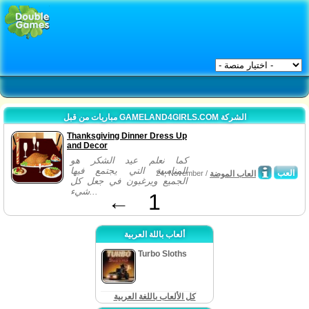
مباريات من قبل GAMELAND4GIRLS.COM الشركة
Thanksgiving Dinner Dress Up
and Decor
كما نعلم عيد الشكر هو
المناسبة التي يجتمع فيها
العب
العاب الموضة
24, November /
الجميع ويرغبون في جعل كل
شيء...
←
1
ألعاب باللة العربية
Turbo Sloths
كل الألعاب باللغة العربية