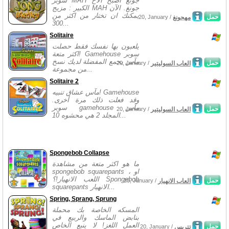
سوبر MAH جونغ اصبح الاخ
الكبير : مزيج MAH جونغ. الآن
يمكنك ان تختار من اكثر من
حمل
مهجونغ
20, January /
300...
Solitaire
يلعبون بها نفسك فقط حصلت
اكثر متعة! Gamehouse سوبر
مآس يجمع المفضلة لديك نسخ
حمل
العاب السوليتير
20, January /
من مجموعة...
Solitaire 2
مآس عشاق تنبيه! Gamehouse
وقد فعلت ذلك مرة أخرى.
سوبر gamehouse مآس
حمل
العاب السوليتير
20, January /
المجلد 2 هي محشوه 10...
Spongebob Collapse
ما هو اكثر متعة من مشاهدة
spongebob squarepants ، او
اللعب الانهيار!؟ Spongebob
حمل
العاب الانهيار
20, January /
squarepants الانهيار...
Spring, Sprang, Sprung
المسكه الخاصة بك محملة
بنابض الماسك والربيع في
العمل اللغز! لا ينبع الخاص
حمل
تتريس
20, January /