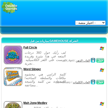
مباريات من قبل GAMEHOUSE الشركة
Full Circle
لف رأيك حول 360 درجات
المتعه في هذا مثيرة وفريدة
تويست على اللغز الكلاسيكيه.
حمل
العاب الذهن
24, April /
تجربة...
Word Slinger
كلمة الرامي هي محشوه
مكافآت والسلطة الساخنه!
الاستفادة من كلمة والنتيجة
حمل
العاب الكلمات
10, February /
مضاعفة...
Mah Jong Medley