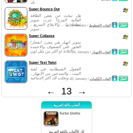
بك...
Super Bounce Out
هل تبحث عن بعض الطاقة
العالية المرح؟ جرب سوبر
تنطط بها ، والايقاع السريع ،
حمل
العاب الخطوط
20, January /
سوبر...
Super Collapse
سوبر انهيار هي مجرد انفجار!
العثور على الصفوف والاعمده
الثلاثة او اكثر من مثل لون...
حمل
العاب الانهيار
20, January /
Super Text Twist
العقول الشيطانيه في لعبة
البيت ، والمبدعين من الانهيار ،
وتجلب لك اكثر الدماغيه...
حمل
العاب الكلمات
20, January /
←
13
→
ألعاب باللة العربية
Turbo Sloths
كل الألعاب باللغة العربية