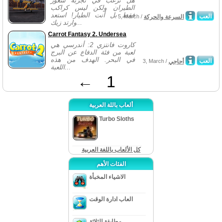
هل ترغب في تجربة شعور
الطيران ولكن ليس كراكب
فقط بل أنت الطيار! استعد
العب
السرعة والحركة
5, March /
وارتد زيك...
Carrot Fantasy 2. Undersea
كاروت فانتزي 2: أندرسي هي
لعبة من فئة الدفاع عن البرج
في البحر. الهدف من هذه
العب
أحاجي
3, March /
اللعبة...
←
1
ألعاب باللة العربية
Turbo Sloths
كل الألعاب باللغة العربية
الفئات الأهم
الاشياء المخبأة
العاب ادارة الوقت
مطابقة الثلاثة