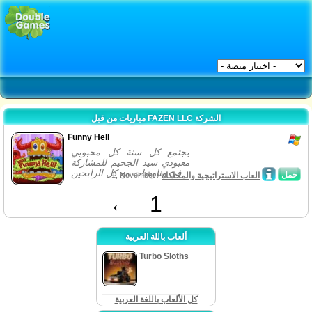
مباريات من قبل FAZEN LLC الشركة
Funny Hell
يجتمع كل سنة كل محبوبي
معبودي سيد الجحيم للمشاركة
في مناوشات مع كل الرابحين...
حمل
العاب الاستراتيجية والمحاكاة
1, November /
←
1
ألعاب باللة العربية
Turbo Sloths
كل الألعاب باللغة العربية