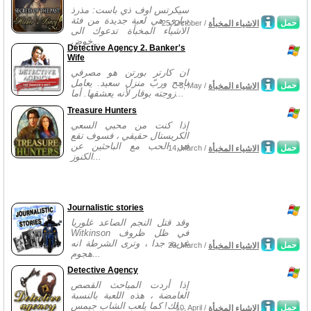
سيكرتس اوف ذي باست: مذرذ
دياري هي لعبة جديدة من فئة
حمل
الاشياء المخبأة
25, October /
الاشياء المخبأة تدعوك الى
خوض...
Detective Agency 2. Banker's
Wife
ان كارتر بورتن هو مصرفي
ناجح وربّ منزل سعيد. يعامل
حمل
الاشياء المخبأة
5, May /
زوجته بوقار لأنه يعشقها. أما...
Treasure Hunters
إذا كنت من محبي السعي
الكريستال حقيقي ، فسوف تقع
في الحب مع الباحثين عن
حمل
الاشياء المخبأة
14, March /
الكنوز...
Journalistic stories
وقد قتل النجم الصاعد غلوريا
Witkinson في ظل ظروف
غريبة جدا ، وترى الشرطة انه
حمل
الاشياء المخبأة
23, March /
هجوم...
Detective Agency
إذا أردت المباحث القصص
الغامضة ، هذه اللعبة بالنسبة
لك! كما يلعب الشاب جيمس...
حمل
الاشياء المخبأة
10, April /