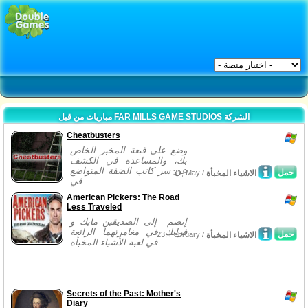
مباريات من قبل FAR MILLS GAME STUDIOS الشركة
Cheatbusters
وضع على قبعة المخبر الخاص
بك، والمساعدة في الكشف
عن سر كاتب الضفة المتواضع
حمل
الاشياء المخبأة
31, May /
في...
American Pickers: The Road
Less Traveled
إنضم إلى الصديقين مايك و
فرانك في مغامرتهما الرائعة
حمل
الاشياء المخبأة
23, February /
في لعبة الأشياء المخبأة...
Secrets of the Past: Mother's
Diary