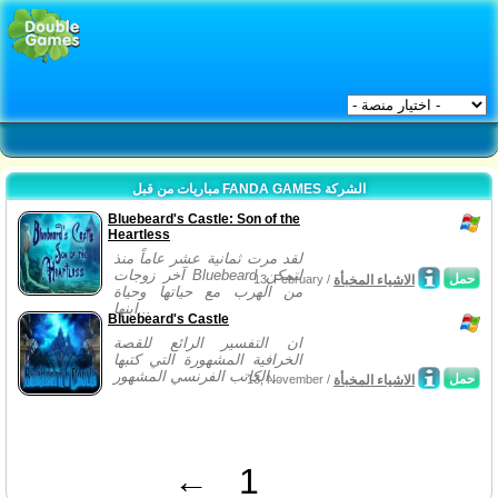
مباريات من قبل FANDA GAMES الشركة
Bluebeard's Castle: Son of the
Heartless
لقد مرت ثمانية عشر عاماً منذ
آخر زوجات Bluebeard لتمكن
حمل
الاشياء المخبأة
13, February /
من الهرب مع حياتها وحياة
ابنها...
Bluebeard's Castle
ان التفسير الرائع للقصة
الخرافية المشهورة التي كتبها
الكاتب الفرنسي المشهور...
حمل
الاشياء المخبأة
13, November /
←
1