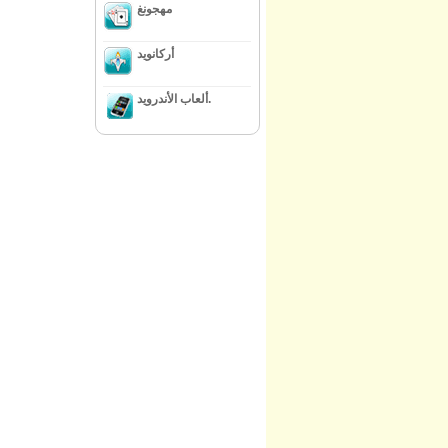
مهجونغ
أركانويد
ألعاب الأندرويد.