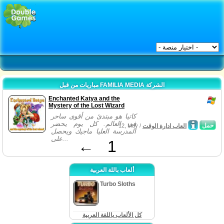
مباريات من قبل FAMILIA MEDIA الشركة
Enchanted Katya and the
Mystery of the Lost Wizard
كاتيا هو مبتدئ من أقوى ساحر
في العالم. كل يوم يحضر
حمل
العاب ادارة الوقت
12, May /
المدرسة العليا ماجيك ويحصل
على...
←
1
ألعاب باللة العربية
Turbo Sloths
كل الألعاب باللغة العربية