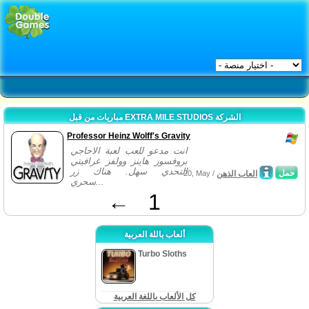
مباريات من قبل EXTRA MILE STUDIOS الشركة
Professor Heinz Wolff's Gravity
انت مدعو للعب لعبة الاحاجي
بروفسور هاينز وولفز غرافيتي
التحدي سهل. هناك زر
حمل
العاب الذهن
20, May /
سحري...
←
1
ألعاب باللة العربية
Turbo Sloths
كل الألعاب باللغة العربية