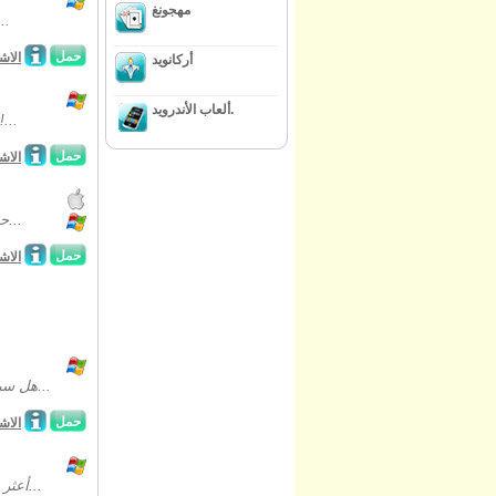
مهجونغ
إغرق في تتمة سلسلة الألعاب المشهورة تحت عنوان توايلايت فن
حمل
الاش
أركانويد
ألعاب الأندرويد.
التحقيق في منزل يفيض الروح المعنوية في "أساطير مسكون": "
حمل
الاش
حفظ الخاص بك التوأم من ساحرة الشائن في يغفو: "حب الشقيقة"! من أجل إنقاذ...
حمل
الاش
هل سبق وفكرت باحتمالية أن تتحقق أحلامك؟ ماذا تفعل عندئذ؟ أزادا 4: المنتا ستمنحك...
حمل
الاش
أعثر على القزم الشرير الذي قتل الجامع الغني أريمان فيلر في هذه اللعبة الجديدة من...