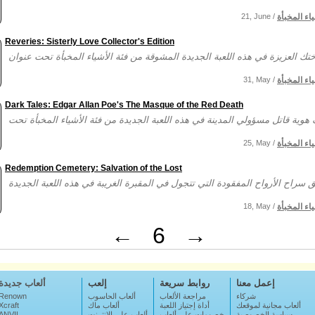
ياء المخبأة
21, June /
Reveries: Sisterly Love Collector's Edition
ياء المخبأة
31, May /
Dark Tales: Edgar Allan Poe's The Masque of the Red Death
ياء المخبأة
25, May /
Redemption Cemetery: Salvation of the Lost
ياء المخبأة
18, May /
←
6
→
إعمل معنا
روابط سريعة
إلعب
ألعاب جديدة
شركاء
مراجعة الألعاب
ألعاب الحاسوب
Renown
ألعاب مجانية لموقعك
أداة إجتياز اللعبة
ألعاب ماك
Xcraft
سياسة الخصوصية
خصومات على ألعاب
ألعاب على الإنترنت
ANVIL