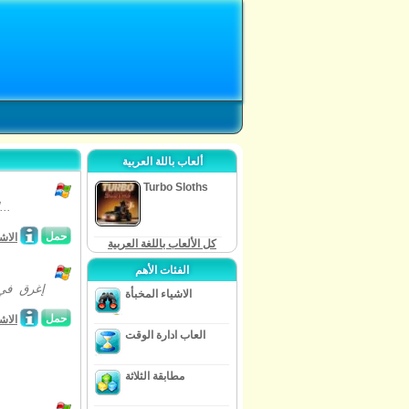
ألعاب باللة العربية
Turbo Sloths
الهروب من منزل غامضة مليئة بالمخلوقات الخطرة في "ظواهر الشفق": "حديقة...
حمل
الاش
كل الألعاب باللغة العربية
الفئات الأهم
إغرق في 
الاشياء المخبأة
حمل
الاش
العاب ادارة الوقت
مطابقة الثلاثة