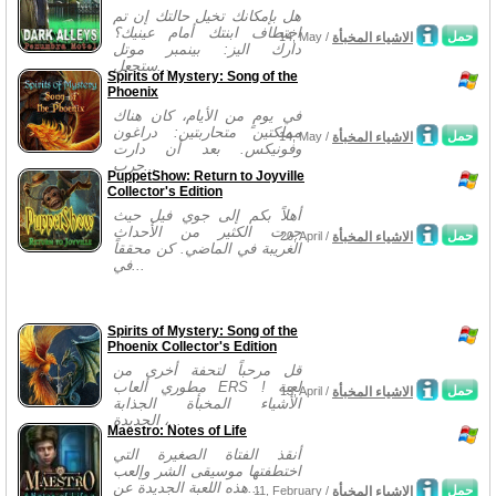
هل بإمكانك تخيل حالتك إن تم
اختطاف ابنتك أمام عينيك؟
حمل
الاشياء المخبأة
14, May /
دارك اليز: بينمبر موتل
ستجعل...
Spirits of Mystery: Song of the
Phoenix
في يومٍ من الأيام، كان هناك
مملكتين متحاربتين: دراغون
حمل
الاشياء المخبأة
14, May /
وفونيكس. بعد أن دارت
حرب...
PuppetShow: Return to Joyville
Collector's Edition
أهلاً بكم إلى جوي فيل حيث
جرت الكثير من الأحداث
حمل
الاشياء المخبأة
20, April /
الغريبة في الماضي. كن محققاً
في...
Spirits of Mystery: Song of the
Phoenix Collector's Edition
قل مرحباً لتحفة أخرى من
مطوري ألعاب ERS ! لعبة
حمل
الاشياء المخبأة
13, April /
الأشياء المخبأة الجذابة
الجديدة ،...
Maestro: Notes of Life
أنقذ الفتاة الصغيرة التي
اختطفتها موسيقى الشر وإلعب
هذه اللعبة الجديدة عن...
حمل
الاشياء المخبأة
11, February /