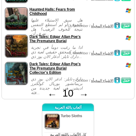
Haunted Halls: Fears from
Childhood
هل سبق الاستيلاء عليها
بالخوف أو لم أستطع التنفس
حمل
الاشياء المخبأة
12, November /
نتيجة للخوف الرهيب؟ هل
تعرف أن...
Dark Tales: Edgar Allan Poe's
The Premature Burial
اذا ما رغبت دوماً في تجربة
نفسك كمحقق حقيقي لعبة ذي
حمل
الاشياء المخبأة
5, November /
دارك تايلز: ادغار الان بوز ذي...
Dark Tales: Edgar Allan Poe's
The Premature Burial
Collector's Edition
دارك تايلز: ادغر الان بوز ذي
حمل
الاشياء المخبأة
7, October /
بريماتشور بوريال كولكترز
اديشن هي لعبة جديدة من
←
10
→
فئة...
ألعاب باللة العربية
Turbo Sloths
كل الألعاب باللغة العربية