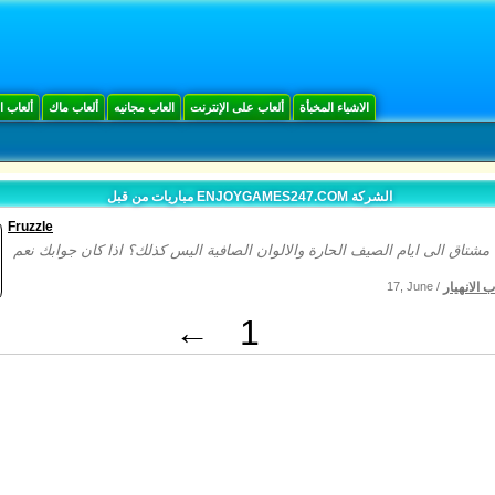
الاشياء المخبأة
ألعاب على الإنترنت
العاب مجانيه
ألعاب ماك
ألعاب 
مباريات من قبل ENJOYGAMES247.COM الشركة
Fruzzle
ب الانهيار
17, June /
←
1