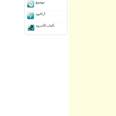
مهجونغ
أركانويد
ألعاب الأندرويد.