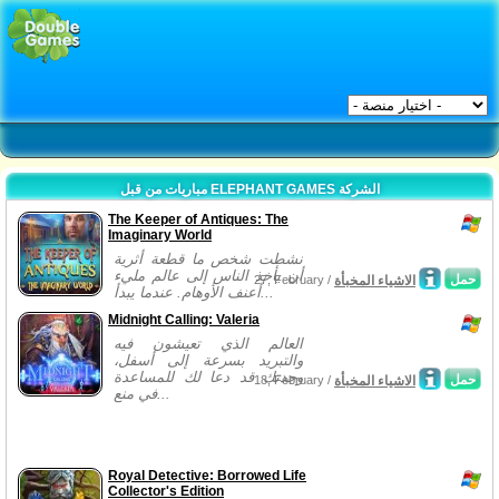
مباريات من قبل ELEPHANT GAMES الشركة
The Keeper of Antiques: The
Imaginary World
نشطت شخص ما قطعة أثرية
أن يأخذ الناس إلى عالم مليء
حمل
الاشياء المخبأة
27, February /
أعنف الأوهام. عندما يبدأ...
Midnight Calling: Valeria
العالم الذي تعيشون فيه
والتبريد بسرعة إلى أسفل،
وجدتك قد دعا لك للمساعدة
حمل
الاشياء المخبأة
18, February /
في منع...
Royal Detective: Borrowed Life
Collector's Edition