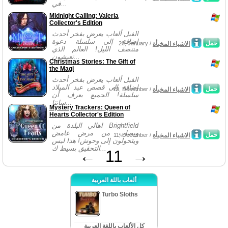
في...
Midnight Calling: Valeria
Collector's Edition
الفيل ألعاب يعرض بفخر أحدث
إضافة إلى سلسلة دعوة
حمل
الاشياء المخبأة
20, January /
منتصف الليل! العالم الذي
تعيشون...
Christmas Stories: The Gift of
the Magi
الفيل ألعاب يعرض بفخر أحدث
إضافة إلى قصص عيد الميلاد
حمل
الاشياء المخبأة
19, December /
سلسلة! الجميع يعرف أن
سانتا...
Mystery Trackers: Queen of
Hearts Collector's Edition
اهالي البلدة من Brightfield
ويصاب من مرض غامض
حمل
الاشياء المخبأة
11, December /
ويتحولون إلى وحوش! هذا ليس
التحقيق بسيط ك...
←
11
→
ألعاب باللة العربية
Turbo Sloths
كل الألعاب باللغة العربية