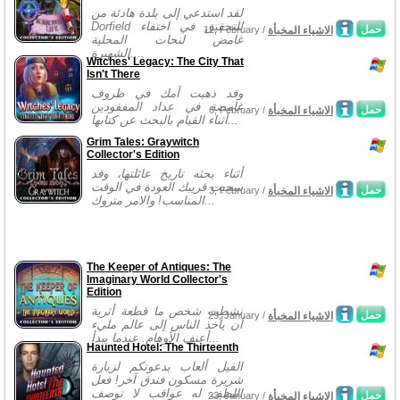
لقد استدعي إلى بلدة هادئة من
Dorfield للتحقيق في اختفاء
حمل
الاشياء المخبأة
12, February /
غامض لنحات المحلية
الشهيرة....
Witches' Legacy: The City That
Isn't There
وقد ذهبت أمك في ظروف
غامضة في عداد المفقودين
حمل
الاشياء المخبأة
6, February /
أثناء القيام بالبحث عن كتابها...
Grim Tales: Graywitch
Collector's Edition
أثناء بحثه تاريخ عائلتها، وقد
سحبت قريبك العودة في الوقت
حمل
الاشياء المخبأة
3, February /
المناسب! والامر متروك...
The Keeper of Antiques: The
Imaginary World Collector's
Edition
نشطت شخص ما قطعة أثرية
حمل
الاشياء المخبأة
29, January /
أن يأخذ الناس إلى عالم مليء
أعنف الأوهام. عندما يبدأ...
Haunted Hotel: The Thirteenth
الفيل ألعاب بدعوتكم لزيارة
شريرة مسكون فندق آخر! فعل
اللطف له عواقب لا توصف
حمل
الاشياء المخبأة
23, January /