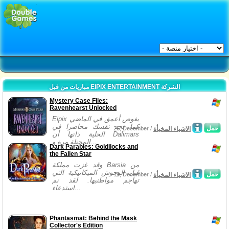
مباريات من قبل EIPIX ENTERTAINMENT الشركة
Mystery Case Files:
Ravenhearst Unlocked
Eipix يغوص أعمق في الماضي
كما تجد نفسك محاصرا في
حمل
الاشياء المخبأة
26, December /
الخلية ذاتها أن Dalimars
المحتلة مرة و...
Dark Parables: Goldilocks and
the Fallen Star
وقد غزت مملكة Barsia من
قبل الوحوش الميكانيكية التي
حمل
الاشياء المخبأة
19, December /
تهاجم مواطنيها. لقد تم
استدعاء...
Phantasmat: Behind the Mask
Collector's Edition