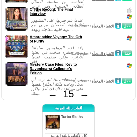
القادمة من سلسلة الأمثال
الظلام الحبيب! وقد غزت
Off the Record: The Final
مملكة Barsia...
Interview
عندما يتم ضربها على المشهور
الإنجليزية الحصان مربي مع
حمل
الاشياء المخبأة
9, November /
نوبة قلبية مفاجئة وتهدد...
Amaranthine Voyage: The Orb
of Purity
وقد قدم البروفيسور سامانثا
بينيت طفرة ضخمة في بحثها
حمل
الاشياء المخبأة
31, October /
الأرغن، ولكن صدمت عندما
قام...
Mystery Case Files: Key to
Ravenhearst Collector's
Edition
انه تردد أن Ravenhearst يتم
حمل
الاشياء المخبأة
28, October /
بعث، ودعت ملكة انجلترا نفسها
على مساعدة لك فك لغز. ولكن
←
15
→
يمك...
ألعاب باللة العربية
Turbo Sloths
كل الألعاب باللغة العربية