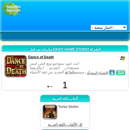
مباريات من قبل EIGHT GAME STUDIO الشركة
Dance of Death
ايت غيم ستوجيو وبغ فش غيمز
مستعدان لتقديم ابتكارهما
الرائع الجديد من فئة الأشياء...
حمل
الاشياء المخبأة
5, September /
←
1
ألعاب باللة العربية
Turbo Sloths
كل الألعاب باللغة العربية